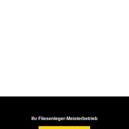

+49 (0) 7765 / 714

info@fliesen-schneider.org

Ledergasse 4 D-79736 Rickenbach-Hottingen
Ihr Fliesenleger-Meisterbetrieb