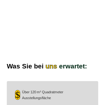
Ob für Bad, Küche, Wohnraum, Terrasse oder
Gewerbe – bei uns finden Sie hochwertige Wand-
und Bodenfliesen in zahlreichen Formaten, Farben
und Designs. Lassen Sie sich von aktuellen Trends,
stilvollen Raumkonzepten und innovativen
Materialien inspirieren.
Termine nach Vereinarung
Was Sie bei
uns
erwartet:
$
Über 120 m² Quadratmeter
Ausstellungsfläche